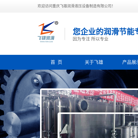
欢迎访问重庆飞雄润滑液压设备制造有限公司！
您企业的润滑节能
因为专注 所以专业
首 页
关于飞雄
产品展
公司简介
板式换热
企业文化
注油器
荣誉资质
稀油站
研发实力
油泵
联系我们
过滤器
营业执照
列管冷却