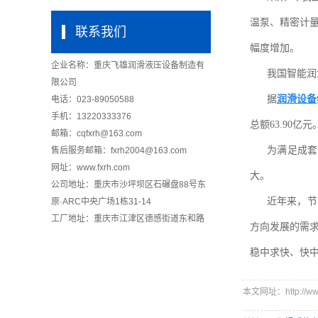
温泵、精密计
联系我们
幅度增加。
企业名称：重庆飞雄润滑液压设备制造有
我国智能润
限公司
据
润滑设备
电话：023-89050588
手机：13220333376
总额63.90亿元
邮箱：cqfxrh@163.com
为满足成套
售后服务邮箱：fxrh2004@163.com
网址：www.fxrh.com
大。
公司地址：重庆市沙坪坝区石碾盘88号东
近年来，节
原·ARC中央广场1栋31-14
工厂地址：重庆市江津区德感街道东和路
方向发展的需
稳中求快、快
本文网址：http://www.