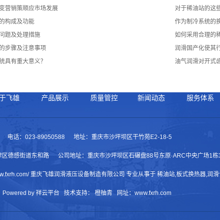
变营销策顺应市场发展
对于稀油站的这
的构成及功能
作为制冷系统的
问题及处理措施
如何采用合理的
的步骤及注意事项
润滑国产化使其
统具有重大意义？
油气润滑对开式
于飞雄
产品展示
质量管控
新闻动态
服务体系
76 电话：023-89050588 地址：重庆市沙坪坝区干竹苑E2-18-5
区德感街道东和路 公司地址：重庆市沙坪坝区石碾盘88号东原·ARC中央广场1栋31
ttp://www.fxrh.com/ 重庆飞雄润滑液压设备制造有限公司 专业从事于 稀油站,板式换热器,润
Powered by 祥云平台 技术支持： 橙柚青 网址：www.fxrh.com