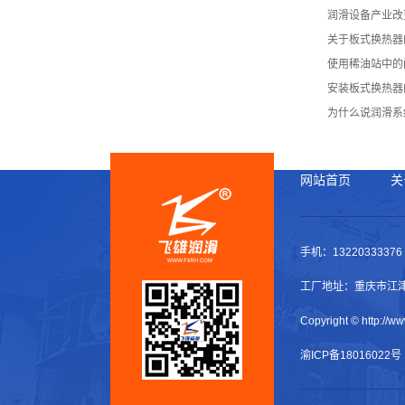
润滑设备产业改
关于板式换热器
使用稀油站中的
安装板式换热器
为什么说润滑系
网站首页
关
手机：132203333
工厂地址：重庆市江津
Copyright © h
渝ICP备18016022号