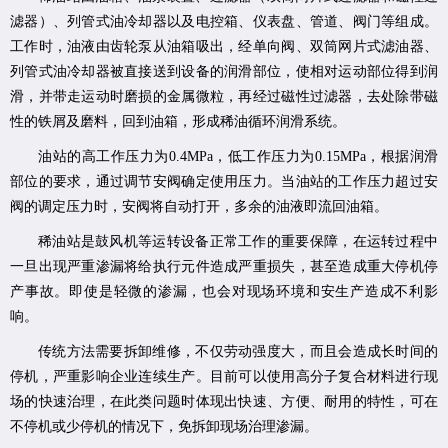
滤器）、列管式油冷却器以及电控箱、仪表盘、管道、阀门等组成。
工作时，油液由齿轮泵从油箱吸出，经单向阀、双筒网片式滤油器、
列管式油冷却器被直接送到设备的润滑部位，使相对运动部位得到润
滑，并带走运动时磨损的金属微粒，再经过磁性过滤器，去处除带磁
性的铁屑及磨料，回到油箱，形成稀油循环润滑系统。
油站的高工作压力为0.4MPa，低工作压力为0.15MPa，根据润滑
部位的要求，通过调节安阀确定使用压力。当油站的工作压力超过安
阀的调定压力时，安阀将自动打开，多余的油液即流回油箱。
稀油站是鼓风机等运转设备正常工作的重要保障，在运转过程中
一旦出现严重渗漏将给执行元件造成严重损失，甚至造成重大停机停
产事故。即使是轻微的渗漏，也会对现场环境和安生产造成不利影
响。
传统方法需要拆卸维修，不仅劳动强度大，而且会造成长时间的
停机，严重影响企业连续生产。目前可以使用高分子复合材料进行现
场的快速治理，在此类问题时体现出快速、方便、耐用的特性，可在
不停机或少停机的情况下，免拆卸现场治理渗漏。